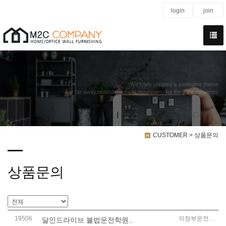
login
join
We have created a awesome theme
Far far away,behind the word mountains, far from the countries
CUSTOMER > 상품문의
상품문의
19506
의정부운전연수
달인드라이브 불법운전학원..