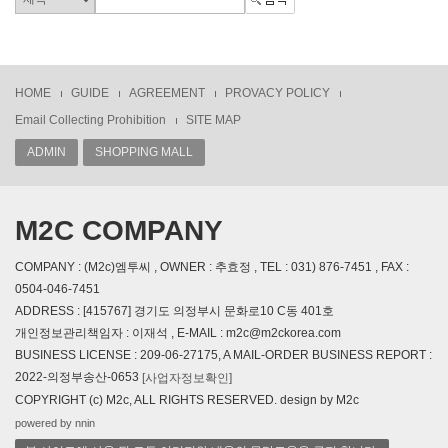
HOME
GUIDE
AGREEMENT
PROVACY POLICY
Email Collecting Prohibition
SITE MAP
ADMIN
SHOPPING MALL
M2C COMPANY
COMPANY : (M2c)엠투씨 , OWNER : 추효정 , TEL : 031) 876-7451 , FAX :
0504-046-7451
ADDRESS : [415767] 경기도 의정부시 문화로10 C동 401호
개인정보관리책임자 : 이재석 , E-MAIL : m2c@m2ckorea.com
BUSINESS LICENSE : 209-06-27175, A MAIL-ORDER BUSINESS REPORT :
2022-의정부송산-0653
[사업자정보확인]
COPYRIGHT (c) M2c, ALL RIGHTS RESERVED. design by M2c
powered by nnin